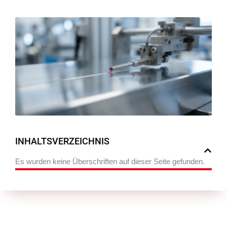
Ra
Ob
be
Be
An
M
di
B
INHALTSVERZEICHNIS
Es wurden keine Überschriften auf dieser Seite gefunden.