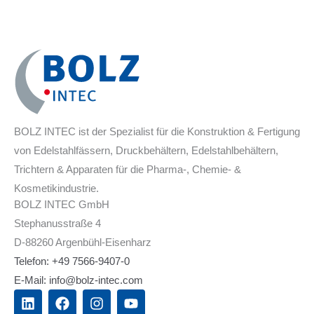
BOLZ INTEC ist der Spezialist für die Konstruktion & Fertigung
von Edelstahlfässern, Druckbehältern, Edelstahlbehältern,
Trichtern & Apparaten für die Pharma-, Chemie- &
Kosmetikindustrie.
BOLZ INTEC GmbH
Stephanusstraße 4
D-88260 Argenbühl-Eisenharz
Telefon: +49 7566-9407-0
E-Mail: info@bolz-intec.com
L
F
I
Y
i
a
n
o