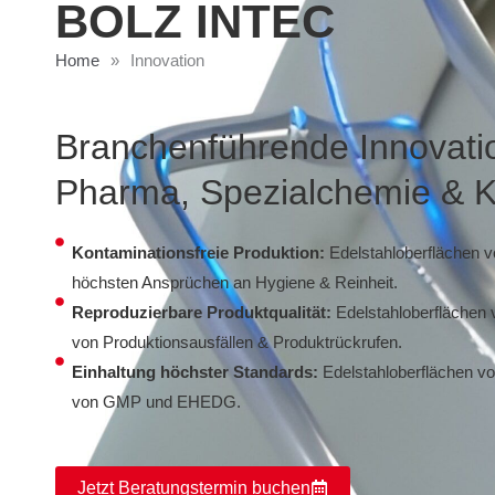
BOLZ INTEC
Home
»
Innovation
Branchenführende Innovatio
Pharma, Spezialchemie & 
Kontaminationsfreie Produktion:
Edelstahloberflächen v
höchsten Ansprüchen an Hygiene & Reinheit.
Reproduzierbare Produktqualität:
Edelstahloberflächen 
von Produktionsausfällen & Produktrückrufen.
Einhaltung höchster Standards:
Edelstahloberflächen v
von GMP und EHEDG.
Jetzt Beratungstermin buchen