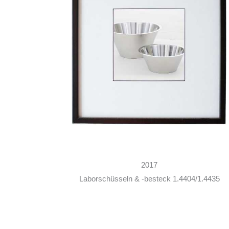
2017
Laborschüsseln & -besteck 1.4404/1.4435