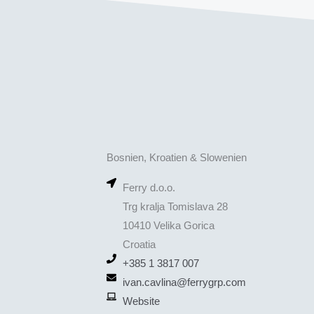
Bosnien, Kroatien & Slowenien
Ferry d.o.o.
Trg kralja Tomislava 28
10410 Velika Gorica
Croatia
+385 1 3817 007
ivan.cavlina@ferrygrp.com
Website