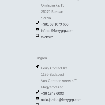
Omladinska 15
25270 Bezdan
Serbia
+381 63 1079 666
info.rs@ferrygrp.com
Website
Ungarn
Ferry Contact Kft.
1195-Budapest
Vas Gereben street 4/F
Magyarország
+36 1348 6003
attila.jardan@ferrygrp.com