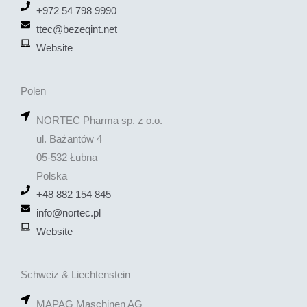
+972 54 798 9990
ttec@bezeqint.net
Website
Polen
NORTEC Pharma sp. z o.o.
ul. Bażantów 4
05-532 Łubna
Polska
+48 882 154 845
info@nortec.pl
Website
Schweiz & Liechtenstein
MAPAG Maschinen AG