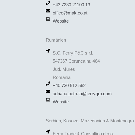
+43 7230 21100 13
office@mak.co.at
Website
Rumänien
S.C. Ferry P&C s.r.l.
547367 Corunca nr. 464
Jud. Mures
Romania
+40 730 512 562
adriana.petruta@ferrygrp.com
Website
Serbien, Kosovo, Mazedonien & Montenegro
Ferry Trade & Consulting d.o.o.