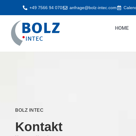
Zum
+49 7566 94 070
anfrage@bolz-intec.com
Calen
Inhalt
springen
HOME
BOLZ INTEC
Kontakt