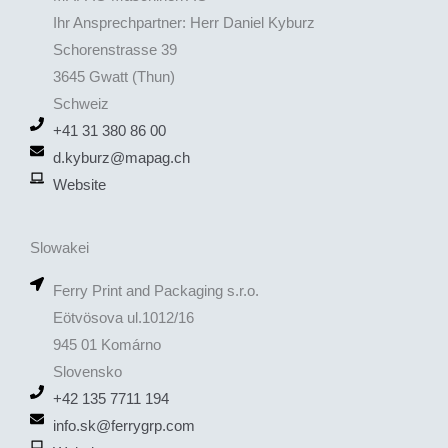
Ihr Ansprechpartner: Herr Daniel Kyburz
Schorenstrasse 39
3645 Gwatt (Thun)
Schweiz
+41 31 380 86 00
d.kyburz@mapag.ch
Website
Slowakei
Ferry Print and Packaging s.r.o.
Eötvösova ul.1012/16
945 01 Komárno
Slovensko
+42 135 7711 194
info.sk@ferrygrp.com