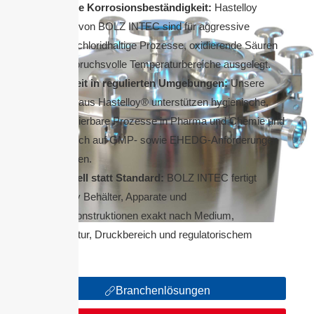
Maximale Korrosionsbeständigkeit:
Hastelloy
Behälter von BOLZ INTEC sind für aggressive
Medien, chloridhaltige Prozesse, oxidierende Säuren
und anspruchsvolle Temperaturbereiche ausgelegt.
Sicherheit in regulierten Umgebungen:
Unsere
Behälter aus Hastelloy® unterstützen hygienische,
reproduzierbare Prozesse in Pharma und Chemie und
lassen sich auf GMP- sowie EHEDG-Anforderungen
abstimmen.
Individuell statt Standard:
BOLZ INTEC fertigt
Hastelloy Behälter, Apparate und
Sonderkonstruktionen exakt nach Medium,
Temperatur, Druckbereich und regulatorischem
Umfeld.
Branchenlösungen