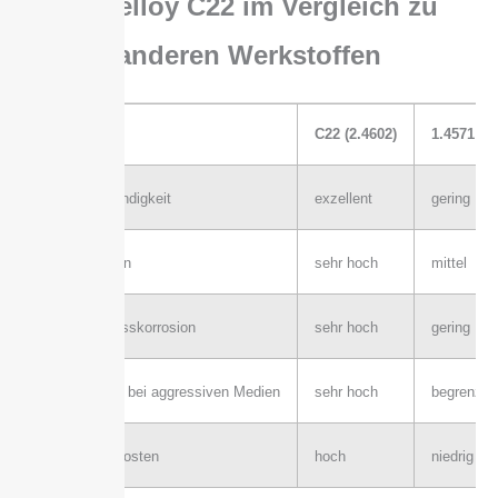
Hastelloy C22 im Vergleich zu
anderen Werkstoffen
Eigenschaft
C22 (2.4602)
1.4571
Chloridbeständigkeit
exzellent
gering
Lochkorrosion
sehr hoch
mittel
Spannungsrisskorrosion
sehr hoch
gering
Lebensdauer bei aggressiven Medien
sehr hoch
begrenzt
Investitionskosten
hoch
niedrig