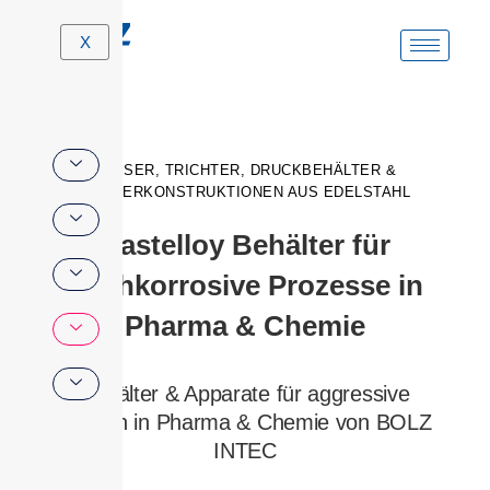
Zum
X
Inhalt
springen
FÄSSER, TRICHTER, DRUCKBEHÄLTER &
SONDERKONSTRUKTIONEN AUS EDELSTAHL
Hastelloy Behälter für
hochkorrosive Prozesse in
Pharma & Chemie
Behälter & Apparate für aggressive
Medien in Pharma & Chemie von BOLZ
INTEC