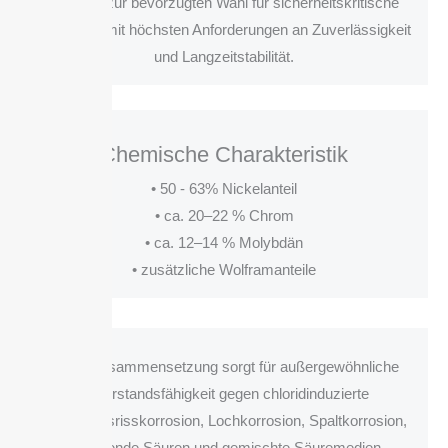
Material zur bevorzugten Wahl für sicherheitskritische
Prozesse mit höchsten Anforderungen an Zuverlässigkeit
und Langzeitstabilität.
Chemische Charakteristik
• 50 - 63% Nickelanteil
• ca. 20–22 % Chrom
• ca. 12–14 % Molybdän
• zusätzliche Wolframanteile
Diese Zusammensetzung sorgt für außergewöhnliche
Widerstandsfähigkeit gegen chloridinduzierte
Spannungsrisskorrosion, Lochkorrosion, Spaltkorrosion,
oxidierende Säuren und gemischte Säuremedien.