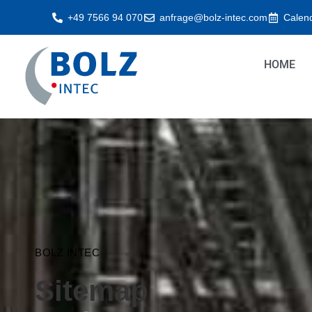
Zum
+49 7566 94 070
anfrage@bolz-intec.com
Calen
Inhalt
springen
HOME
BOLZ INTEC
Sitemap