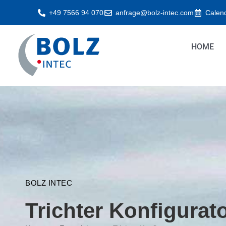
Zum
+49 7566 94 070
anfrage@bolz-intec.com
Calen
Inhalt
springen
HOME
BOLZ INTEC
Trichter Konfigurat