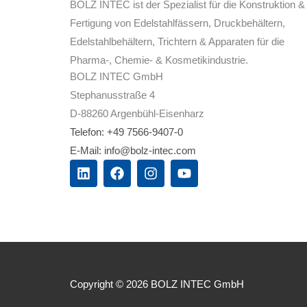
BOLZ INTEC ist der Spezialist für die Konstruktion &
Fertigung von Edelstahlfässern, Druckbehältern,
Edelstahlbehältern, Trichtern & Apparaten für die
Pharma-, Chemie- & Kosmetikindustrie.
BOLZ INTEC GmbH
Stephanusstraße 4
D-88260 Argenbühl-Eisenharz
Telefon: +49 7566-9407-0
E-Mail: info@bolz-intec.com
L
F
I
Y
i
a
n
o
n
c
s
u
k
e
t
t
e
b
a
u
d
o
g
b
i
o
r
e
n
k
a
m
Copyright © 2026 BOLZ INTEC GmbH