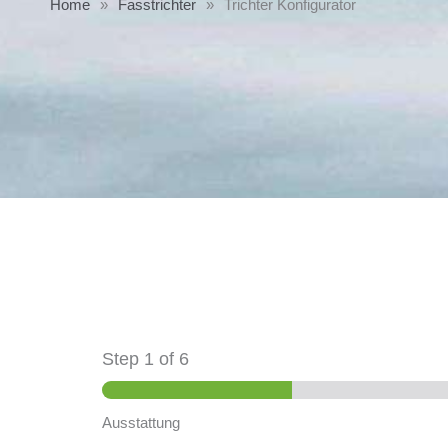
Home
»
Fasstrichter
»
Trichter Konfigurator
Step
1
of 6
Ausstattung