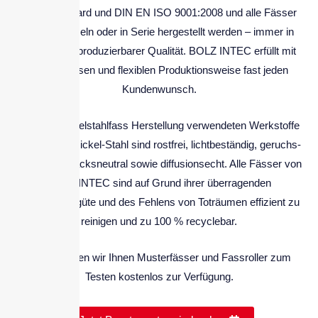
GMP-Standard und DIN EN ISO 9001:2008 und alle Fässer
können einzeln oder in Serie hergestellt werden – immer in
perfekter, reproduzierbarer Qualität. BOLZ INTEC erfüllt mit
einer präzisen und flexiblen Produktionsweise fast jeden
Kundenwunsch.
Die in der Edelstahlfass Herstellung verwendeten Werkstoffe
aus Chrom-Nickel-Stahl sind rostfrei, lichtbeständig, geruchs-
und geschmacksneutral sowie diffusionsecht. Alle Fässer von
BOLZ INTEC sind auf Grund ihrer überragenden
Oberflächengüte und des Fehlens von Toträumen effizient zu
reinigen und zu 100 % recyclebar.
Gerne stellen wir Ihnen Musterfässer und Fassroller zum
Testen kostenlos zur Verfügung.