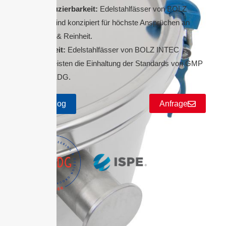
Reproduzierbarkeit:
Edelstahlfässer von BOLZ
INTEC sind konzipiert für höchste Ansprüchen an
Hygiene & Reinheit.
Sicherheit:
Edelstahlfässer von BOLZ INTEC
gewährleisten die Einhaltung der Standards von GMP
und EHEDG.
Katalog
Anfrage