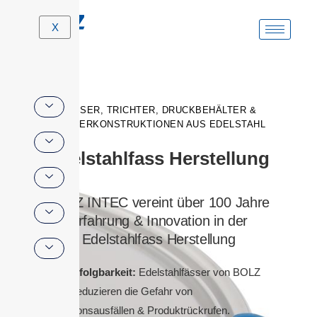
Zum
X
Inhalt
springen
FÄSSER, TRICHTER, DRUCKBEHÄLTER &
SONDERKONSTRUKTIONEN AUS EDELSTAHL
Edelstahlfass Herstellung
BOLZ INTEC vereint über 100 Jahre
Erfahrung & Innovation in der
Edelstahlfass Herstellung
Rückverfolgbarkeit:
Edelstahlfässer von BOLZ
INTEC reduzieren die Gefahr von
Produktionsausfällen & Produktrückrufen.