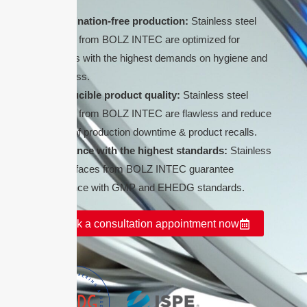
Contamination-free production:
Stainless steel
surfaces from BOLZ INTEC are optimized for
industries with the highest demands on hygiene and
cleanliness.
Reproducible product quality:
Stainless steel
surfaces from BOLZ INTEC are flawless and reduce
the risk of production downtime & product recalls.
Compliance with the highest standards:
Stainless
steel surfaces from BOLZ INTEC guarantee
compliance with GMP and EHEDG standards.
Book a consultation appointment now