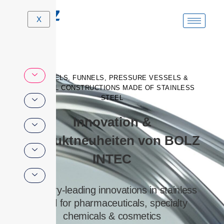
Skip
X
to
content
BARRELS, FUNNELS, PRESSURE VESSELS &
SPECIAL CONSTRUCTIONS MADE OF STAINLESS
STEEL
Innovation &
Produktneuheiten von BOLZ
INTEC
Industry-leading innovations in stainless
steel for pharmaceuticals, specialty
chemicals & cosmetics