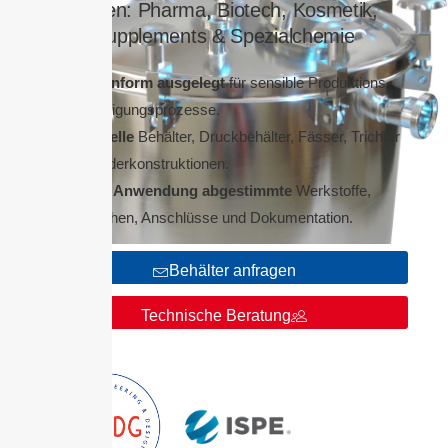
zählen: Pharma, Biotech, Kosmetik,
Supplements & Spezialchemie
GMP-konform ausgelegt
für sensible Produktions-
und Reinigungsprozesse.
Individuelle
Behälter, Druckbehälter, Fässer, Trichter
und Sonderkonstruktionen.
Auf Ihre Anwendung abgestimmte
Werkstoffe,
Oberflächen, Anschlüsse und Dokumentation.
Behälter anfragen
Technische Beratung