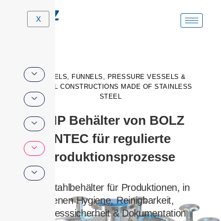
Skip
X
to
content
BARRELS, FUNNELS, PRESSURE VESSELS &
SPECIAL CONSTRUCTIONS MADE OF STAINLESS
STEEL
GMP Behälter von BOLZ
INTEC für regulierte
Produktionsprozesse
Edelstahlbehälter für Produktionen, in
denen Hygiene, Reinigbarkeit,
Prozesssicherheit & Dokumentation