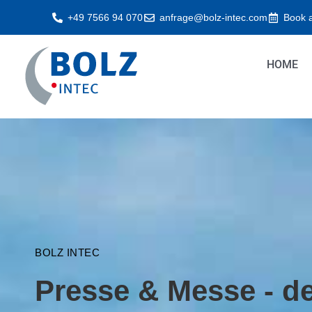
Skip
+49 7566 94 070
anfrage@bolz-intec.com
Book 
to
content
HOME
BOLZ INTEC
Presse & Messe - d