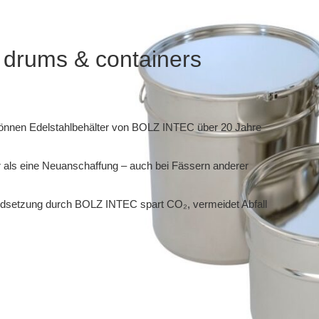
f drums & containers
önnen Edelstahlbehälter von BOLZ INTEC über 20 Jahre
r als eine Neuanschaffung – auch bei Fässern anderer
ndsetzung durch BOLZ INTEC spart CO₂, vermeidet Abfall