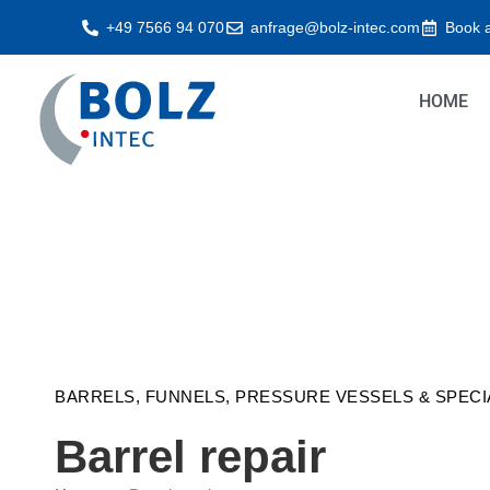
Skip
+49 7566 94 070
anfrage@bolz-intec.com
Book 
to
content
HOME
BARRELS, FUNNELS, PRESSURE VESSELS & SPECI
Barrel repair