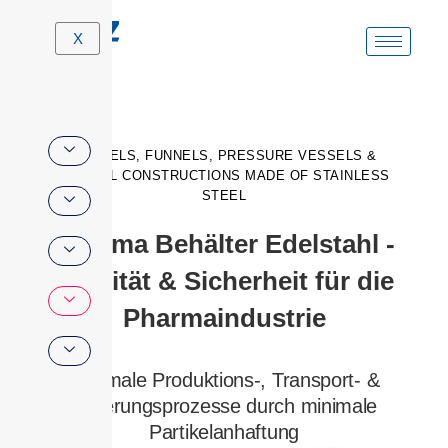
Skip
X
to
content
BARRELS, FUNNELS, PRESSURE VESSELS &
SPECIAL CONSTRUCTIONS MADE OF STAINLESS
STEEL
Pharma Behälter Edelstahl -
Qualität & Sicherheit für die
Pharmaindustrie
Optimale Produktions-, Transport- &
Lagerungsprozesse durch minimale
Partikelanhaftung