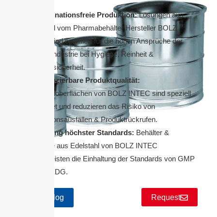
Kontaminationsfreie Produktion:
Lösungen aus
Edelstahl vom Pharmabehälter Hersteller BOLZ
INTEC sind optimiert für die hohen Ansprüche der
Pharmaindustrie bei Hygiene, Reinheit &
Prozesssicherheit.
Reproduzierbare Produktqualität:
Edelstahloberflächen von BOLZ INTEC sind speziell
bearbeitet und reduzieren das Risiko von
Produktionsausfällen & Produktrückrufen.
Einhaltung höchster Standards:
Behälter &
Apparate aus Edelstahl von BOLZ INTEC
gewährleisten die Einhaltung der Standards von GMP
und EHEDG.
Catalog
Request