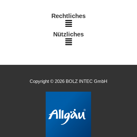
n
k
a
Menu
m
Rechtliches
Main
Nützliches
Menu
Main
Menu
Copyright © 2026 BOLZ INTEC GmbH