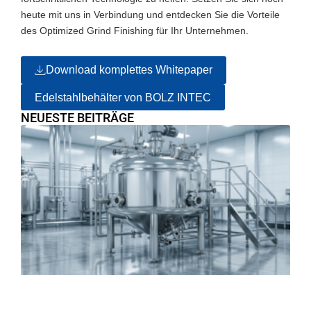
heute mit uns in Verbindung und entdecken Sie die Vorteile
des Optimized Grind Finishing für Ihr Unternehmen.
Download komplettes Whitepaper
Edelstahlbehälter von BOLZ INTEC
NEUESTE BEITRÄGE
E
De
Ed
An
Ko
u