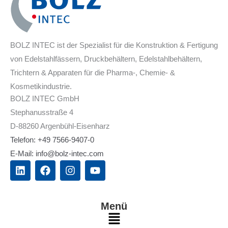
BOLZ INTEC ist der Spezialist für die Konstruktion & Fertigung
von Edelstahlfässern, Druckbehältern, Edelstahlbehältern,
Trichtern & Apparaten für die Pharma-, Chemie- &
Kosmetikindustrie.
BOLZ INTEC GmbH
Stephanusstraße 4
D-88260 Argenbühl-Eisenharz
Telefon: +49 7566-9407-0
E-Mail: info@bolz-intec.com
L
F
I
Y
i
a
n
o
n
c
s
u
k
e
t
t
e
b
a
u
Menü
d
o
g
b
Main
i
o
r
e