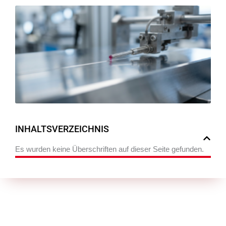
Ra
Ob
be
Be
An
M
di
B
INHALTSVERZEICHNIS
Es wurden keine Überschriften auf dieser Seite gefunden.