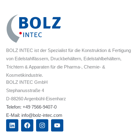
BOLZ INTEC ist der Spezialist für die Konstruktion & Fertigung
von Edelstahlfässern, Druckbehältern, Edelstahlbehältern,
Trichtern & Apparaten für die Pharma-, Chemie- &
Kosmetikindustrie.
BOLZ INTEC GmbH
Stephanusstraße 4
D-88260 Argenbühl-Eisenharz
Telefon: +49 7566-9407-0
E-Mail: info@bolz-intec.com
L
F
I
Y
i
a
n
o
n
c
s
u