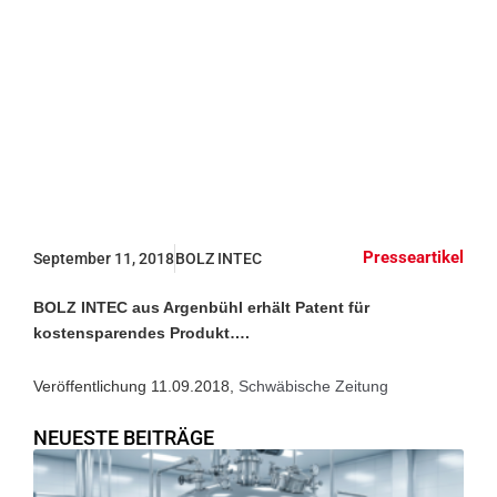
den Kopf
stellen
Presseartikel
September 11, 2018
BOLZ INTEC
BOLZ INTEC aus Argenbühl erhält Patent für
kostensparendes Produkt….
Veröffentlichung 11.09.2018,
Schwäbische Zeitung
NEUESTE BEITRÄGE
E
De