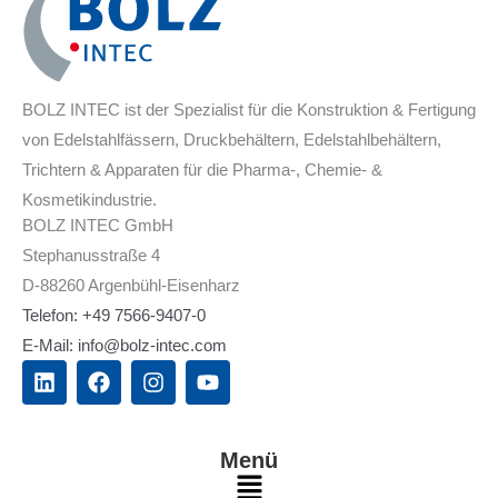
BOLZ INTEC ist der Spezialist für die Konstruktion & Fertigung
von Edelstahlfässern, Druckbehältern, Edelstahlbehältern,
Trichtern & Apparaten für die Pharma-, Chemie- &
Kosmetikindustrie.
BOLZ INTEC GmbH
Stephanusstraße 4
D-88260 Argenbühl-Eisenharz
Telefon: +49 7566-9407-0
E-Mail: info@bolz-intec.com
L
F
I
Y
i
a
n
o
n
c
s
u
k
e
t
t
e
b
a
u
Menü
d
o
g
b
Main