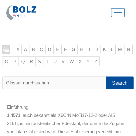
Zum
Inhalt
springen
#
A
B
C
D
E
F
G
H
I
J
K
L
M
N
O
P
Q
R
S
T
U
V
W
X
Y
Z
Glossar
durchsuchen
Einführung
1.4571
, auch bekannt als X6CrNiMoTi17-12-2 oder AISI
316Ti, ist ein austenitischer Edelstahl, der durch die Zugabe
von Titan stabilisiert wird. Diese Stabilisierung verleiht ihm