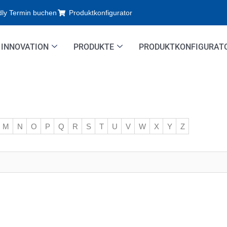
dly Termin buchen
Produktkonfigurator
INNOVATION
PRODUKTE
PRODUKTKONFIGURAT
M
N
O
P
Q
R
S
T
U
V
W
X
Y
Z