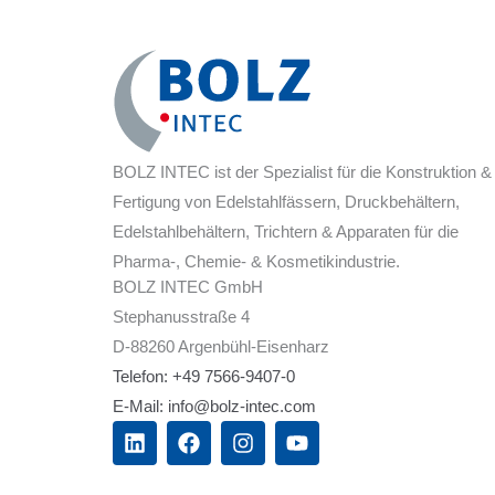
BOLZ INTEC ist der Spezialist für die Konstruktion &
Fertigung von Edelstahlfässern, Druckbehältern,
Edelstahlbehältern, Trichtern & Apparaten für die
Pharma-, Chemie- & Kosmetikindustrie.
BOLZ INTEC GmbH
Stephanusstraße 4
D-88260 Argenbühl-Eisenharz
Telefon: +49 7566-9407-0
E-Mail: info@bolz-intec.com
L
F
I
Y
i
a
n
o
n
c
s
u