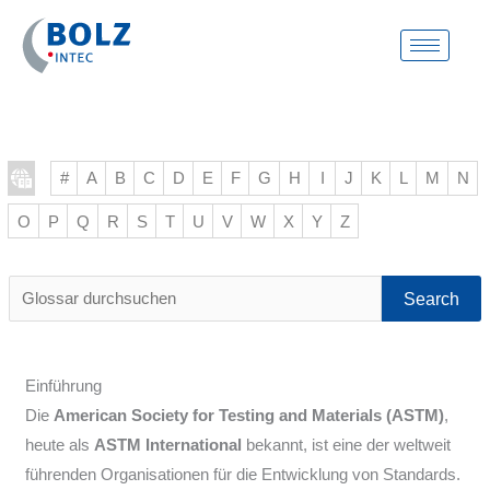
Zum
Inhalt
springen
#
A
B
C
D
E
F
G
H
I
J
K
L
M
N
O
P
Q
R
S
T
U
V
W
X
Y
Z
Glossar
durchsuchen
Einführung
Die
American Society for Testing and Materials (ASTM)
,
heute als
ASTM International
bekannt, ist eine der weltweit
führenden Organisationen für die Entwicklung von Standards.