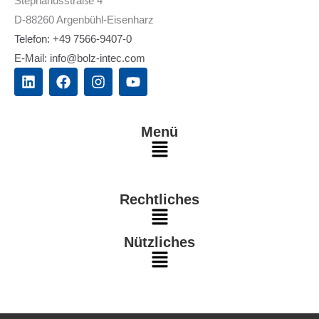
Stephanusstraße 4
D-88260 Argenbühl-Eisenharz
Telefon: +49 7566-9407-0
E-Mail: info@bolz-intec.com
L
F
I
Y
i
a
n
o
n
c
s
u
k
e
t
t
e
b
a
u
Menü
d
o
g
b
Main
i
o
r
e
n
k
a
Menu
m
Rechtliches
Main
Nützliches
Menu
Main
Menu