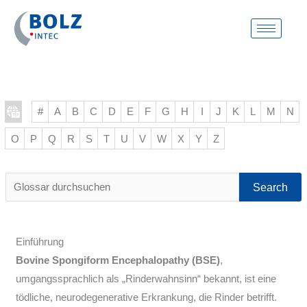
Zum
Inhalt
springen
#
A
B
C
D
E
F
G
H
I
J
K
L
M
N
O
P
Q
R
S
T
U
V
W
X
Y
Z
Glossar
durchsuchen
Einführung
Bovine Spongiform Encephalopathy (BSE)
,
umgangssprachlich als „Rinderwahnsinn“ bekannt, ist eine
tödliche, neurodegenerative Erkrankung, die Rinder betrifft.