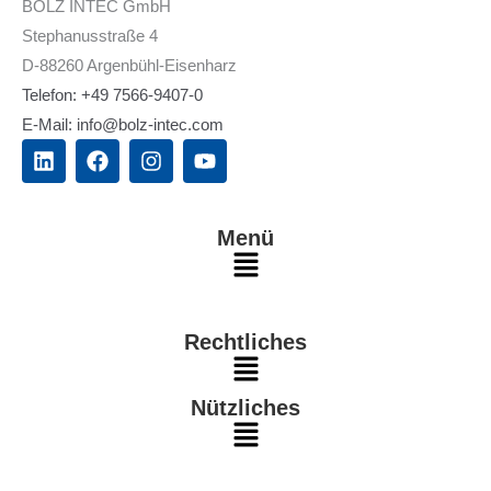
BOLZ INTEC GmbH
Stephanusstraße 4
D-88260 Argenbühl-Eisenharz
Telefon: +49 7566-9407-0
E-Mail: info@bolz-intec.com
L
F
I
Y
i
a
n
o
n
c
s
u
k
e
t
t
e
b
a
u
Menü
d
o
g
b
Main
i
o
r
e
n
k
a
Menu
m
Rechtliches
Main
Nützliches
Menu
Main
Menu