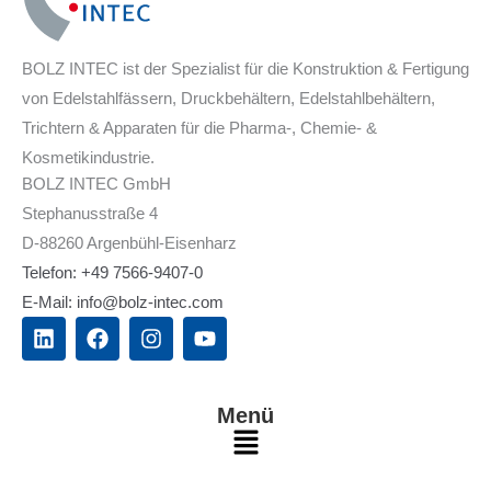
BOLZ INTEC ist der Spezialist für die Konstruktion & Fertigung
von Edelstahlfässern, Druckbehältern, Edelstahlbehältern,
Trichtern & Apparaten für die Pharma-, Chemie- &
Kosmetikindustrie.
BOLZ INTEC GmbH
Stephanusstraße 4
D-88260 Argenbühl-Eisenharz
Telefon: +49 7566-9407-0
E-Mail: info@bolz-intec.com
L
F
I
Y
i
a
n
o
n
c
s
u
k
e
t
t
e
b
a
u
Menü
d
o
g
b
Main
i
o
r
e
n
k
a
Menu