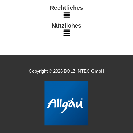
m
Rechtliches
Main
Nützliches
Menu
Main
Menu
Copyright © 2026 BOLZ INTEC GmbH