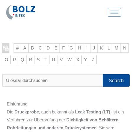
Zum
Inhalt
springen
#
A
B
C
D
E
F
G
H
I
J
K
L
M
N
O
P
Q
R
S
T
U
V
W
X
Y
Z
Glossar
durchsuchen
Einführung
Die
Druckprobe
, auch bekannt als
Leak Testing (LT)
, ist ein
Verfahren zur Überprüfung der
Dichtigkeit von Behältern,
Rohrleitungen und anderen Drucksystemen
. Sie wird