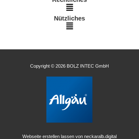
Main
Nützliches
Menu
Main
Menu
Copyright © 2026 BOLZ INTEC GmbH
Webseite erstellen lassen von neckaralb.digital