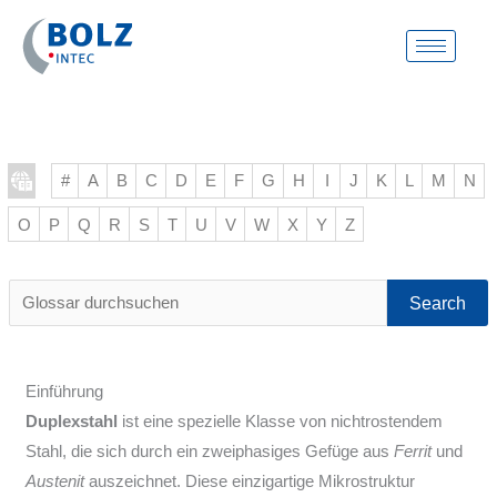
Zum
Inhalt
springen
#
A
B
C
D
E
F
G
H
I
J
K
L
M
N
O
P
Q
R
S
T
U
V
W
X
Y
Z
Glossar
durchsuchen
Einführung
Duplexstahl
ist eine spezielle Klasse von nichtrostendem
Stahl, die sich durch ein zweiphasiges Gefüge aus
Ferrit
und
Austenit
auszeichnet. Diese einzigartige Mikrostruktur