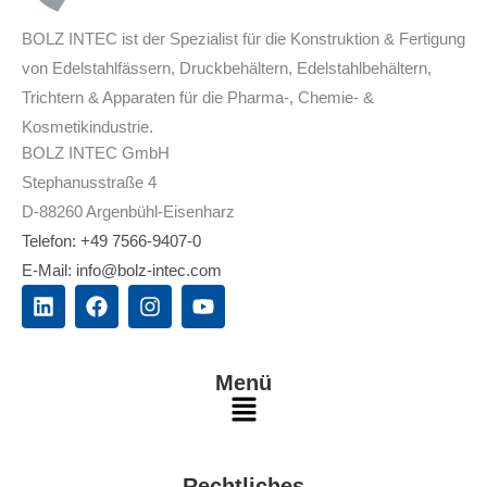
BOLZ INTEC ist der Spezialist für die Konstruktion & Fertigung
von Edelstahlfässern, Druckbehältern, Edelstahlbehältern,
Trichtern & Apparaten für die Pharma-, Chemie- &
Kosmetikindustrie.
BOLZ INTEC GmbH
Stephanusstraße 4
D-88260 Argenbühl-Eisenharz
Telefon: +49 7566-9407-0
E-Mail: info@bolz-intec.com
L
F
I
Y
i
a
n
o
n
c
s
u
k
e
t
t
e
b
a
u
Menü
d
o
g
b
Main
i
o
r
e
n
k
a
Menu
m
Rechtliches