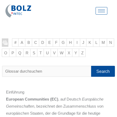
Zum
Inhalt
springen
#
A
B
C
D
E
F
G
H
I
J
K
L
M
N
O
P
Q
R
S
T
U
V
W
X
Y
Z
Glossar
durchsuchen
Einführung
European Communities (EC)
, auf Deutsch
Europäische
Gemeinschaften
, bezeichnet den Zusammenschluss von
europäischen Staaten, der die Grundlage für die heutige