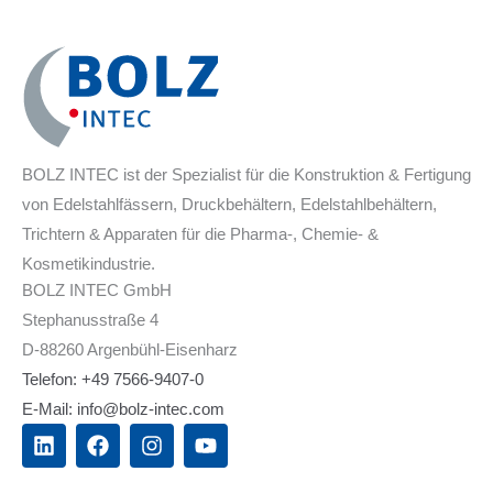
BOLZ INTEC ist der Spezialist für die Konstruktion & Fertigung
von Edelstahlfässern, Druckbehältern, Edelstahlbehältern,
Trichtern & Apparaten für die Pharma-, Chemie- &
Kosmetikindustrie.
BOLZ INTEC GmbH
Stephanusstraße 4
D-88260 Argenbühl-Eisenharz
Telefon: +49 7566-9407-0
E-Mail: info@bolz-intec.com
L
F
I
Y
i
a
n
o
n
c
s
u