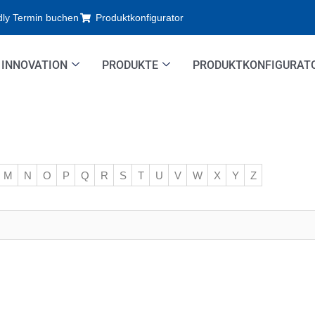
dly Termin buchen
Produktkonfigurator
INNOVATION
PRODUKTE
PRODUKTKONFIGURAT
M
N
O
P
Q
R
S
T
U
V
W
X
Y
Z