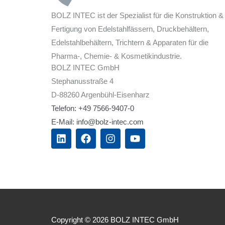
BOLZ INTEC ist der Spezialist für die Konstruktion &
Fertigung von Edelstahlfässern, Druckbehältern,
Edelstahlbehältern, Trichtern & Apparaten für die
Pharma-, Chemie- & Kosmetikindustrie.
BOLZ INTEC GmbH
Stephanusstraße 4
D-88260 Argenbühl-Eisenharz
Telefon: +49 7566-9407-0
E-Mail: info@bolz-intec.com
L
F
I
Y
i
a
n
o
n
c
s
u
k
e
t
t
e
b
a
u
d
o
g
b
i
o
r
e
n
k
a
m
Copyright © 2026 BOLZ INTEC GmbH