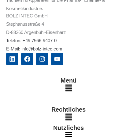
Trichtern & Apparaten für die Pharma-, Chemie- &
Kosmetikindustrie.
BOLZ INTEC GmbH
Stephanusstraße 4
D-88260 Argenbühl-Eisenharz
Telefon: +49 7566-9407-0
E-Mail: info@bolz-intec.com
L
F
I
Y
i
a
n
o
n
c
s
u
k
e
t
t
e
b
a
u
Menü
d
o
g
b
Main
i
o
r
e
n
k
a
Menu
m
Rechtliches
Main
Nützliches
Menu
Main