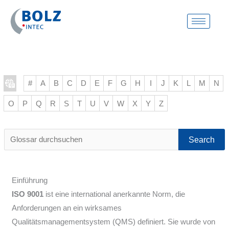
Zum
Inhalt
springen
#
A
B
C
D
E
F
G
H
I
J
K
L
M
N
O
P
Q
R
S
T
U
V
W
X
Y
Z
Glossar
durchsuchen
Einführung
ISO 9001
ist eine international anerkannte Norm, die
Anforderungen an ein wirksames
Qualitätsmanagementsystem (QMS) definiert. Sie wurde von