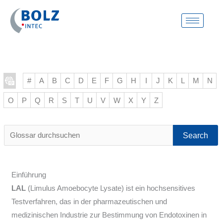
Zum
Inhalt
springen
#
A
B
C
D
E
F
G
H
I
J
K
L
M
N
O
P
Q
R
S
T
U
V
W
X
Y
Z
Glossar
durchsuchen
Einführung
LAL
(Limulus Amoebocyte Lysate) ist ein hochsensitives
Testverfahren, das in der pharmazeutischen und
medizinischen Industrie zur Bestimmung von Endotoxinen in