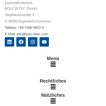
Kosmetikindustrie.
BOLZ INTEC GmbH
Stephanusstraße 4
D-88260 Argenbühl-Eisenharz
Telefon: +49 7566-9407-0
E-Mail: info@bolz-intec.com
L
F
I
Y
i
a
n
o
n
c
s
u
k
e
t
t
e
b
a
u
Menü
d
o
g
b
Main
i
o
r
e
n
k
a
Menu
m
Rechtliches
Main
Nützliches
Menu
Main