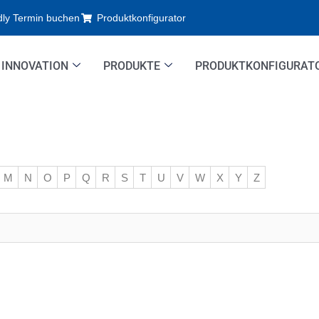
dly Termin buchen
Produktkonfigurator
INNOVATION
PRODUKTE
PRODUKTKONFIGURAT
M
N
O
P
Q
R
S
T
U
V
W
X
Y
Z