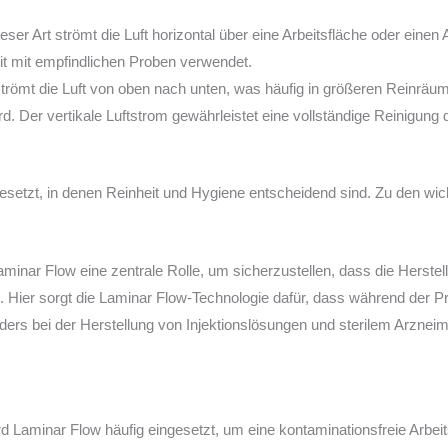
eser Art strömt die Luft horizontal über eine Arbeitsfläche oder einen 
eit mit empfindlichen Proben verwendet.
trömt die Luft von oben nach unten, was häufig in größeren Reinräu
d. Der vertikale Luftstrom gewährleistet eine vollständige Reinigu
ngesetzt, in denen Reinheit und Hygiene entscheidend sind. Zu den w
aminar Flow eine zentrale Rolle, um sicherzustellen, dass die Herstel
et. Hier sorgt die Laminar Flow-Technologie dafür, dass während der P
ers bei der Herstellung von Injektionslösungen und sterilem Arzneimi
ird Laminar Flow häufig eingesetzt, um eine kontaminationsfreie Arbe