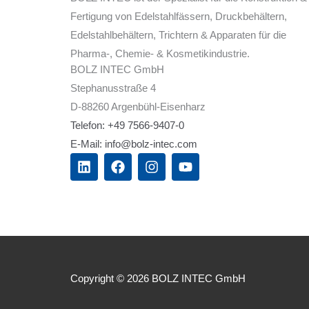
Fertigung von Edelstahlfässern, Druckbehältern,
Edelstahlbehältern, Trichtern & Apparaten für die
Pharma-, Chemie- & Kosmetikindustrie.
BOLZ INTEC GmbH
Stephanusstraße 4
D-88260 Argenbühl-Eisenharz
Telefon: +49 7566-9407-0
E-Mail: info@bolz-intec.com
L
F
I
Y
i
a
n
o
n
c
s
u
k
e
t
t
e
b
a
u
d
o
g
b
i
o
r
e
n
k
a
m
Copyright © 2026 BOLZ INTEC GmbH