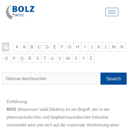
Zum
Inhalt
springen
#
A
B
C
D
E
F
G
H
I
J
K
L
M
N
O
P
Q
R
S
T
U
V
W
X
Y
Z
Glossar
durchsuchen
Einführung
MVD
(Maximum Valid Dilution) ist ein Begriff, der in der
pharmazeutischen und biopharmazeutischen Industrie
verwendet wird und sich auf die maximale Verdünnung einer