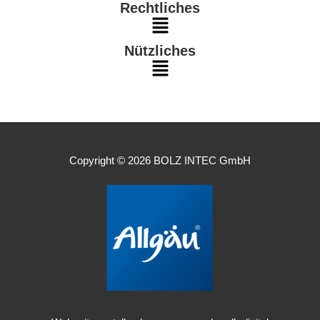
Rechtliches
Main
Nützliches
Menu
Main
Menu
Copyright © 2026 BOLZ INTEC GmbH