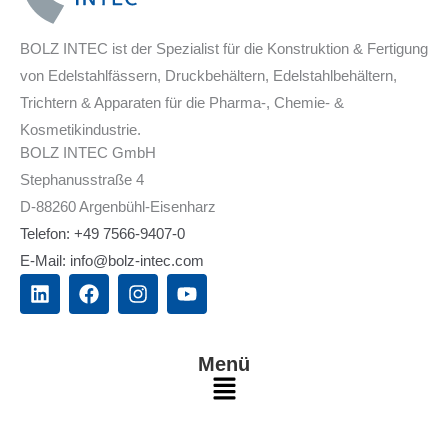
BOLZ INTEC ist der Spezialist für die Konstruktion & Fertigung
von Edelstahlfässern, Druckbehältern, Edelstahlbehältern,
Trichtern & Apparaten für die Pharma-, Chemie- &
Kosmetikindustrie.
BOLZ INTEC GmbH
Stephanusstraße 4
D-88260 Argenbühl-Eisenharz
Telefon: +49 7566-9407-0
E-Mail: info@bolz-intec.com
L
F
I
Y
i
a
n
o
n
c
s
u
k
e
t
t
e
b
a
u
Menü
d
o
g
b
Main
i
o
r
e
n
k
a
Menu
m