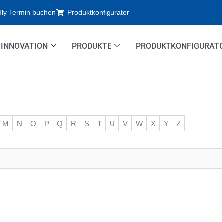
dly Termin buchen
Produktkonfigurator
INNOVATION
PRODUKTE
PRODUKTKONFIGURAT
M
N
O
P
Q
R
S
T
U
V
W
X
Y
Z