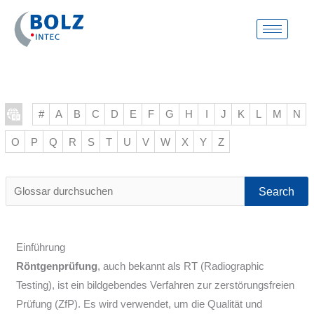
Zum
Inhalt
springen
#
A
B
C
D
E
F
G
H
I
J
K
L
M
N
O
P
Q
R
S
T
U
V
W
X
Y
Z
Glossar
durchsuchen
Einführung
Röntgenprüfung
, auch bekannt als RT (Radiographic
Testing), ist ein bildgebendes Verfahren zur zerstörungsfreien
Prüfung (ZfP). Es wird verwendet, um die Qualität und