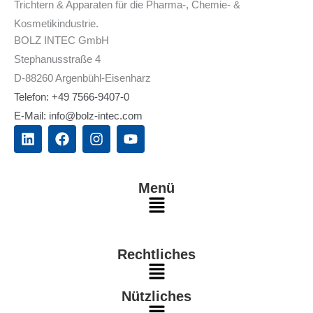
Trichtern & Apparaten für die Pharma-, Chemie- &
Kosmetikindustrie.
BOLZ INTEC GmbH
Stephanusstraße 4
D-88260 Argenbühl-Eisenharz
Telefon: +49 7566-9407-0
E-Mail: info@bolz-intec.com
L
F
I
Y
i
a
n
o
n
c
s
u
k
e
t
t
e
b
a
u
Menü
d
o
g
b
Main
i
o
r
e
n
k
a
Menu
m
Rechtliches
Main
Nützliches
Menu