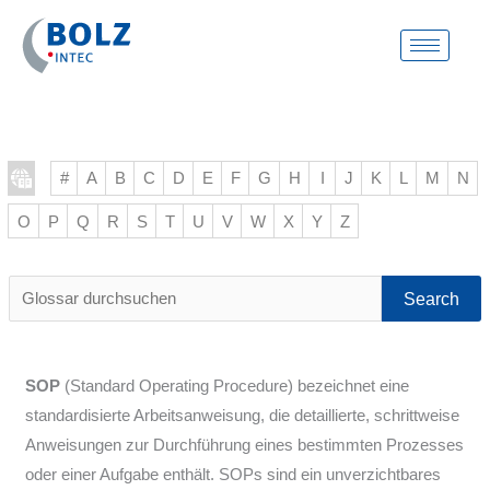
Zum
Inhalt
springen
#
A
B
C
D
E
F
G
H
I
J
K
L
M
N
O
P
Q
R
S
T
U
V
W
X
Y
Z
Glossar
durchsuchen
SOP
(Standard Operating Procedure) bezeichnet eine
standardisierte Arbeitsanweisung, die detaillierte, schrittweise
Anweisungen zur Durchführung eines bestimmten Prozesses
oder einer Aufgabe enthält. SOPs sind ein unverzichtbares