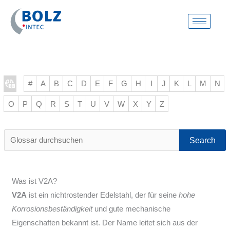
Zum
Inhalt
springen
#
A
B
C
D
E
F
G
H
I
J
K
L
M
N
O
P
Q
R
S
T
U
V
W
X
Y
Z
Glossar
durchsuchen
Was ist V2A?
V2A
ist ein nichtrostender Edelstahl, der für seine
hohe
Korrosionsbeständigkeit
und gute mechanische
Eigenschaften bekannt ist. Der Name leitet sich aus der