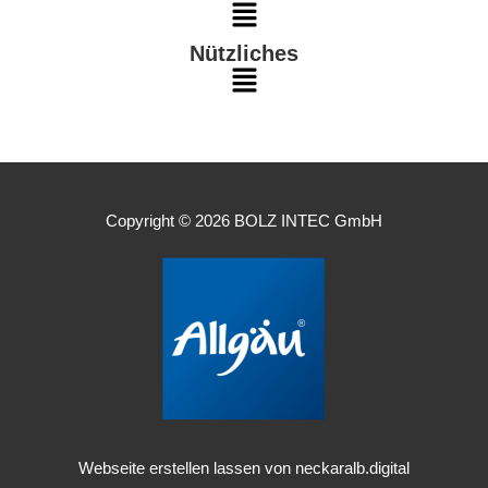
Main
Nützliches
Menu
Main
Menu
Copyright © 2026 BOLZ INTEC GmbH
Webseite erstellen lassen von neckaralb.digital