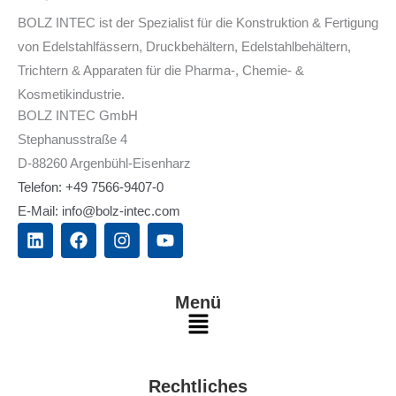
BOLZ INTEC ist der Spezialist für die Konstruktion & Fertigung
von Edelstahlfässern, Druckbehältern, Edelstahlbehältern,
Trichtern & Apparaten für die Pharma-, Chemie- &
Kosmetikindustrie.
BOLZ INTEC GmbH
Stephanusstraße 4
D-88260 Argenbühl-Eisenharz
Telefon: +49 7566-9407-0
E-Mail: info@bolz-intec.com
L
F
I
Y
i
a
n
o
n
c
s
u
k
e
t
t
e
b
a
u
Menü
d
o
g
b
Main
i
o
r
e
n
k
a
Menu
m
Rechtliches