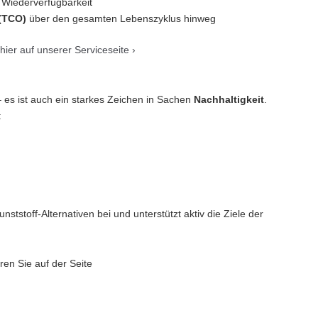
 Wiederverfügbarkeit
 (TCO)
über den gesamten Lebenszyklus hinweg
hier auf unserer Serviceseite ›
l – es ist auch ein starkes Zeichen in Sachen
Nachhaltigkeit
.
:
tstoff-Alternativen bei und unterstützt aktiv die Ziele der
ren Sie auf der Seite