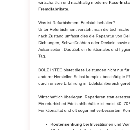
wirtschaftlich und nachhaltig moderne
Fass-Inst
Fremdfabrikate
.
Was ist Refurbishment Edelstahlbehälter?
Unter Refurbishment versteht man die technische 
nach Zustand umfasst dies die Reparatur von De
Dichtungen, Schweißnähten oder Deckeln sowie da
Außenseiten. Das Ziel: ein funktionales und hygie
Tag.
BOLZ INTEC bietet diese Leistungen nicht nur für
anderer Hersteller. Selbst komplex beschädigte F
durch unsere Erfahrung im Edelstahlbereich geret
Wirtschaftlich überlegen: Reparieren statt ersetze
Ein refurbished Edelstahlbehälter ist meist 40–70
Funktionalität und oft sogar mit verbessertem Kor
Kostensenkung
bei Investitionen und Wa