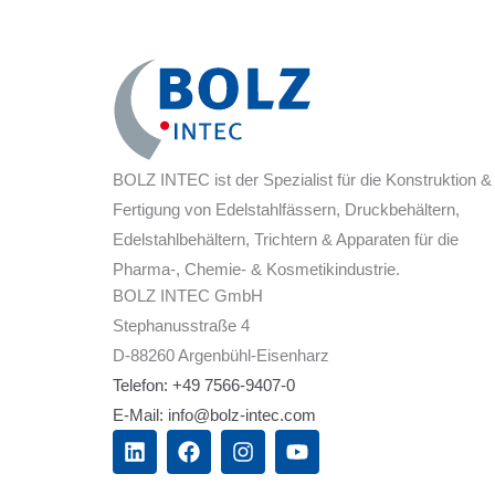
BOLZ INTEC ist der Spezialist für die Konstruktion &
Fertigung von Edelstahlfässern, Druckbehältern,
Edelstahlbehältern, Trichtern & Apparaten für die
Pharma-, Chemie- & Kosmetikindustrie.
BOLZ INTEC GmbH
Stephanusstraße 4
D-88260 Argenbühl-Eisenharz
Telefon: +49 7566-9407-0
E-Mail: info@bolz-intec.com
L
F
I
Y
i
a
n
o
n
c
s
u