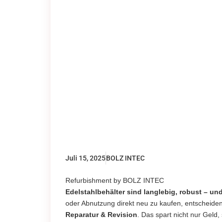
Warum sich di
von Edelstahl
lohnt
Juli 15, 2025
BOLZ INTEC
Refurbishment by BOLZ INTEC
Edelstahlbehälter sind langlebig, robust – und
oder Abnutzung direkt neu zu kaufen, entscheide
Reparatur & Revision
. Das spart nicht nur Gel