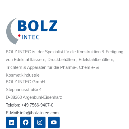
BOLZ INTEC ist der Spezialist für die Konstruktion & Fertigung
von Edelstahlfässern, Druckbehältern, Edelstahlbehältern,
Trichtern & Apparaten für die Pharma-, Chemie- &
Kosmetikindustrie.
BOLZ INTEC GmbH
Stephanusstraße 4
D-88260 Argenbühl-Eisenharz
Telefon: +49 7566-9407-0
E-Mail: info@bolz-intec.com
L
F
I
Y
i
a
n
o