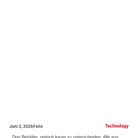
Vergleich:
Werkstoffwahl
für Behälter in
Pharma und
Chemie
Technology
Juni 2, 2026
Felix
Drei Behälter, optisch kaum zu unterscheiden. Alle aus