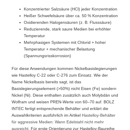
Konzentrierter Salzsäure (HCl) jeder Konzentration
Heißer Schwefelsäure über ca. 50 % Konzentration
Oxidierenden Halogensäuren (z. B. Flusssäure)
Reduzierende, stark saure Medien bei erhöhter
Temperatur
Mehrphasigen Systemen mit Chlorid + hoher
Temperatur + mechanischer Belastung
(Spannungsrisskorrosion)
Für diese Anwendungen kommen Nickelbasislegierungen
wie Hastelloy C-22 oder C-276 zum Einsatz. Wie der
Name Nickelbasis bereits sagt, ist das
Basislegierungselement (>50%) nicht Eisen (Fe) sondern
Nickel (Ni). Diese enthalten zusätzlich auch Molybdän und
Wolfram und weisen PREN-Werte von 60–70 auf. BOLZ
INTEC fertigt entsprechende Behälter und erklärt die
Auswahlkriterien ausführlich im Artikel
Hastelloy-Behälter
für aggressive Medien: Wann Edelstahl nicht mehr
ausreicht
. Für erste Orientierung zur Hastelloy-Baureihe