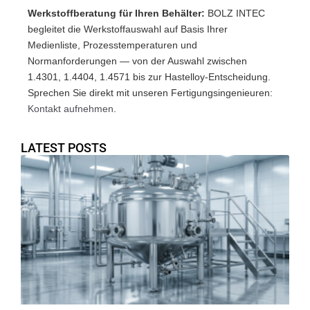
Werkstoffberatung für Ihren Behälter:
BOLZ INTEC
begleitet die Werkstoffauswahl auf Basis Ihrer
Medienliste, Prozesstemperaturen und
Normanforderungen — von der Auswahl zwischen
1.4301, 1.4404, 1.4571 bis zur Hastelloy-Entscheidung.
Sprechen Sie direkt mit unseren Fertigungsingenieuren:
Kontakt aufnehmen
.
LATEST POSTS
E
De
Ed
An
Ko
u