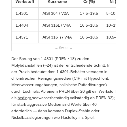
Werkstoff
Kurzname
Cr (%)
Ni (%)
1.4301
AISI 304 / V2A
17,5–19,5
8–10,5
1.4404
AISI 316L / V4A
16,5–18,5
10–13
1.4571
AISI 316Ti / V4A
16,5–18,5
10,5–13,5
Der Sprung von 1.4301 (PREN ~18) zu den
Molybdänstählen (~24) ist der entscheidende Schritt. In
der Praxis bedeutet das: 1.4301-Behälter versagen in
chloridreichen Reinigungsmedien (CIP mit Hypochlorit,
Meerwasserumgebungen, salinische Pufferlösungen)
durch Lochfraß. Ab einem PREN über 20 gilt ein Werkstoff
als
bedingt
seewasserbeständig vollständig ab PREN 32);
für stark aggressive Medien sind Werte über 40
erforderlich — dann kommen Duplex-Stähle oder
Nickelbasislegierungen wie Hastelloy ins Spiel.