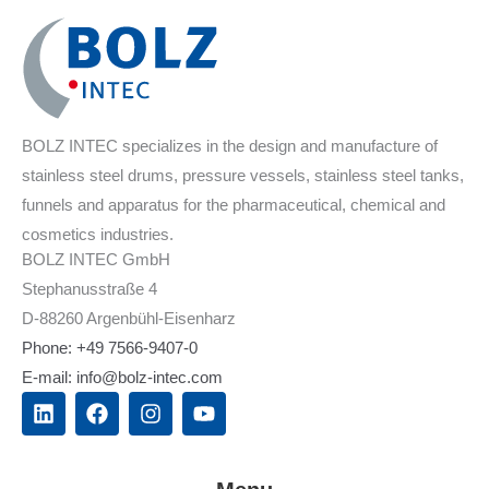
BOLZ INTEC specializes in the design and manufacture of
stainless steel drums, pressure vessels, stainless steel tanks,
funnels and apparatus for the pharmaceutical, chemical and
cosmetics industries.
BOLZ INTEC GmbH
Stephanusstraße 4
D-88260 Argenbühl-Eisenharz
Phone: +49 7566-9407-0
E-mail: info@bolz-intec.com
L
F
I
Y
i
a
n
o
n
c
s
u
k
e
t
t