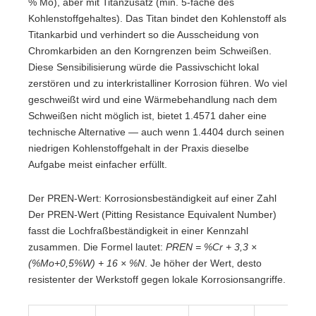
% Mo), aber mit Titanzusatz (min. 5-fache des
Kohlenstoffgehaltes). Das Titan bindet den Kohlenstoff als
Titankarbid und verhindert so die Ausscheidung von
Chromkarbiden an den Korngrenzen beim Schweißen.
Diese Sensibilisierung würde die Passivschicht lokal
zerstören und zu interkristalliner Korrosion führen. Wo viel
geschweißt wird und eine Wärmebehandlung nach dem
Schweißen nicht möglich ist, bietet 1.4571 daher eine
technische Alternative — auch wenn 1.4404 durch seinen
niedrigen Kohlenstoffgehalt in der Praxis dieselbe
Aufgabe meist einfacher erfüllt.
Der PREN-Wert: Korrosionsbeständigkeit auf einer Zahl
Der PREN-Wert (Pitting Resistance Equivalent Number)
fasst die Lochfraßbeständigkeit in einer Kennzahl
zusammen. Die Formel lautet:
PREN = %Cr + 3,3 ×
(%Mo+0,5%W) + 16 × %N
. Je höher der Wert, desto
resistenter der Werkstoff gegen lokale Korrosionsangriffe.