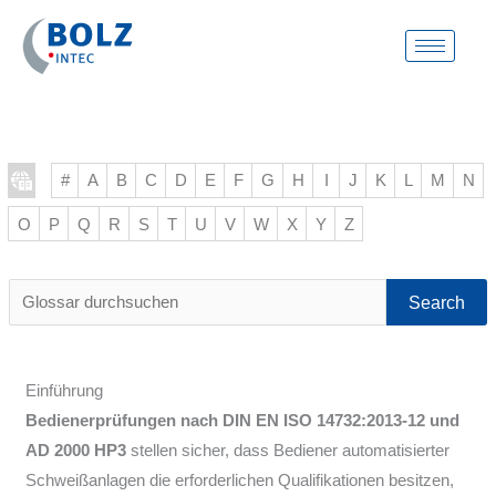
Skip
to
content
#
A
B
C
D
E
F
G
H
I
J
K
L
M
N
O
P
Q
R
S
T
U
V
W
X
Y
Z
Glossar
durchsuchen
Einführung
Bedienerprüfungen nach DIN EN ISO 14732:2013-12 und
AD 2000 HP3
stellen sicher, dass Bediener automatisierter
Schweißanlagen die erforderlichen Qualifikationen besitzen,