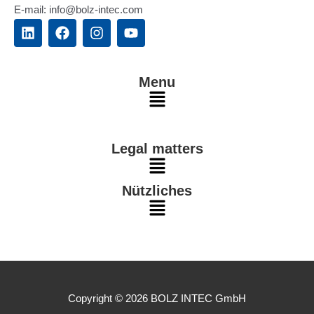
E-mail: info@bolz-intec.com
L
F
I
Y
i
a
n
o
n
c
s
u
k
e
t
t
e
b
a
u
Menu
d
o
g
b
Main
i
o
r
e
n
k
a
Menu
m
Legal matters
Main
Nützliches
Menu
Main
Menu
Copyright © 2026 BOLZ INTEC GmbH