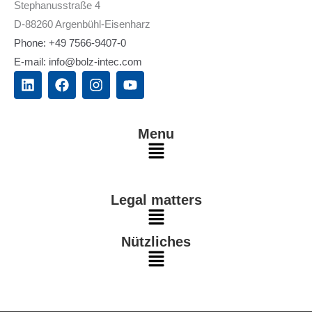
Stephanusstraße 4
D-88260 Argenbühl-Eisenharz
Phone: +49 7566-9407-0
E-mail: info@bolz-intec.com
L
F
I
Y
i
a
n
o
n
c
s
u
k
e
t
t
e
b
a
u
Menu
d
o
g
b
Main
i
o
r
e
n
k
a
Menu
m
Legal matters
Main
Nützliches
Menu
Main
Menu