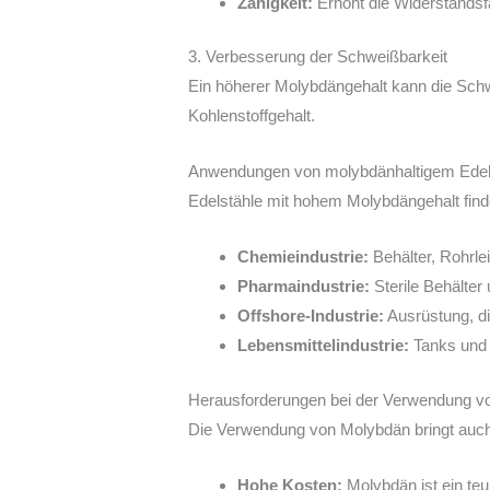
Zähigkeit:
Erhöht die Widerstandsf
3. Verbesserung der Schweißbarkeit
Ein höherer Molybdängehalt kann die Schw
Kohlenstoffgehalt.
Anwendungen von molybdänhaltigem Edel
Edelstähle mit hohem Molybdängehalt fin
Chemieindustrie:
Behälter, Rohrle
Pharmaindustrie:
Sterile Behälter 
Offshore-Industrie:
Ausrüstung, di
Lebensmittelindustrie:
Tanks und 
Herausforderungen bei der Verwendung v
Die Verwendung von Molybdän bringt auch
Hohe Kosten:
Molybdän ist ein te