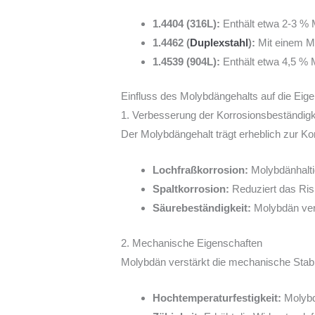
1.4404 (316L):
Enthält etwa 2-3 % 
1.4462 (
Duplexstahl
):
Mit einem Mo
1.4539 (904L):
Enthält etwa 4,5 % M
Einfluss des Molybdängehalts auf die Eig
1. Verbesserung der Korrosionsbeständigk
Der Molybdängehalt trägt erheblich zur Ko
Lochfraßkorrosion:
Molybdänhaltig
Spaltkorrosion:
Reduziert das Ris
Säurebeständigkeit:
Molybdän ver
2. Mechanische Eigenschaften
Molybdän verstärkt die mechanische Stabil
Hochtemperaturfestigkeit:
Molybdä