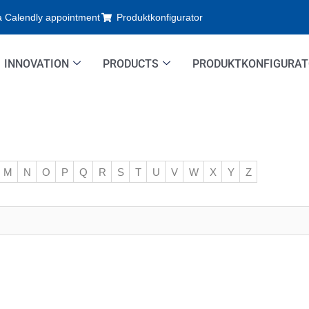
a Calendly appointment
Produktkonfigurator
INNOVATION
PRODUCTS
PRODUKTKONFIGURA
M
N
O
P
Q
R
S
T
U
V
W
X
Y
Z