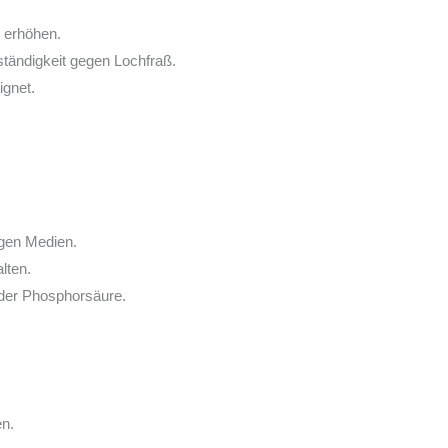
 erhöhen.
ständigkeit gegen Lochfraß.
ignet.
igen Medien.
lten.
oder Phosphorsäure.
en.