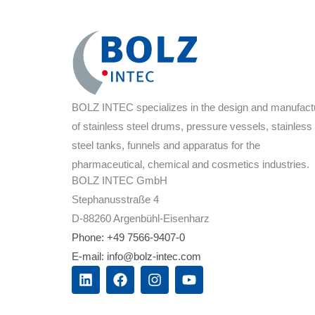
BOLZ INTEC specializes in the design and manufact
of stainless steel drums, pressure vessels, stainless
steel tanks, funnels and apparatus for the
pharmaceutical, chemical and cosmetics industries.
BOLZ INTEC GmbH
Stephanusstraße 4
D-88260 Argenbühl-Eisenharz
Phone: +49 7566-9407-0
E-mail: info@bolz-intec.com
L
F
I
Y
i
a
n
o
n
c
s
u
k
e
t
t