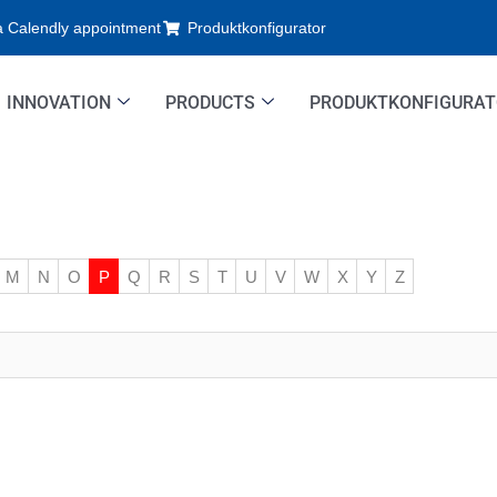
a Calendly appointment
Produktkonfigurator
INNOVATION
PRODUCTS
PRODUKTKONFIGURA
M
N
O
P
Q
R
S
T
U
V
W
X
Y
Z