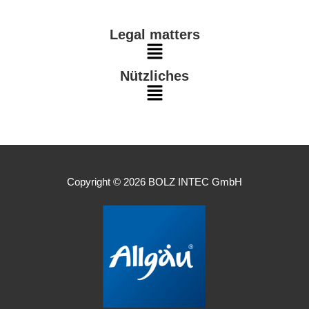
n
k
a
Menu
m
Legal matters
Main
Nützliches
Menu
Main
Menu
Copyright © 2026 BOLZ INTEC GmbH