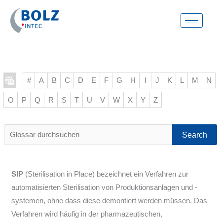
Skip
to
content
#
A
B
C
D
E
F
G
H
I
J
K
L
M
N
O
P
Q
R
S
T
U
V
W
X
Y
Z
Glossar
durchsuchen
SIP
(Sterilisation in Place) bezeichnet ein Verfahren zur
automatisierten Sterilisation von Produktionsanlagen und -
systemen, ohne dass diese demontiert werden müssen. Das
Verfahren wird häufig in der pharmazeutischen,