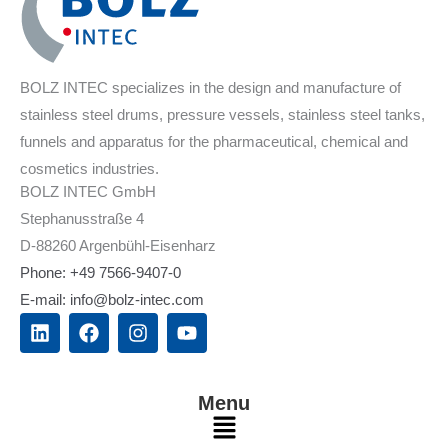
BOLZ INTEC specializes in the design and manufacture of
stainless steel drums, pressure vessels, stainless steel tanks,
funnels and apparatus for the pharmaceutical, chemical and
cosmetics industries.
BOLZ INTEC GmbH
Stephanusstraße 4
D-88260 Argenbühl-Eisenharz
Phone: +49 7566-9407-0
E-mail: info@bolz-intec.com
L
F
I
Y
i
a
n
o
n
c
s
u
k
e
t
t
e
b
a
u
Menu
d
o
g
b
Main
i
o
r
e